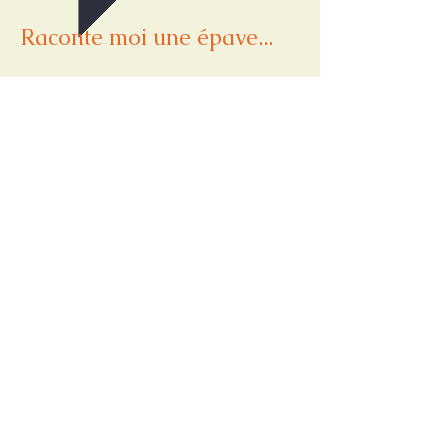
Raconte moi une épave...
Verres soufflés dans un moule et
sablés
2014
Raconte moi une épave... Est un projet de
verres incitant le dialogue autour
d’épaves de bâteaux qui ne sont pas
visibles au premier abord. Ils permettent
de se souvenir et d’apprendre autour d’un
verre.