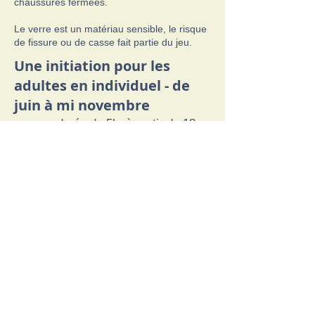
chaussures fermées.
Le verre est un matériau sensible, le risque
de fissure ou de casse fait partie du jeu.
Une initiation pour les
adultes en individuel - de
juin à mi novembre
sur une durée de 5h, à partir de 18
ans, 350€
Le démarrage de l’atelier est identique à