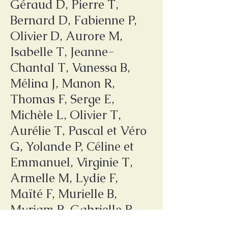
Géraud D, Pierre T,
Bernard D, Fabienne P,
Olivier D, Aurore M,
Isabelle T, Jeanne-
Chantal T, Vanessa B,
Mélina J, Manon R,
Thomas F, Serge E,
Michèle L, Olivier T,
Aurélie T, Pascal et Véro
G, Yolande P, Céline et
Emmanuel, Virginie T,
Armelle M, Lydie F,
Maïté F, Murielle B,
Myriam B, Gabrielle R,
Gautier D, Sandrine F,